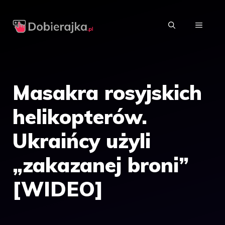
Przejdź
do
MENU
treści
Masakra rosyjskich
helikopterów.
Ukraińcy użyli
„zakazanej broni”
[WIDEO]