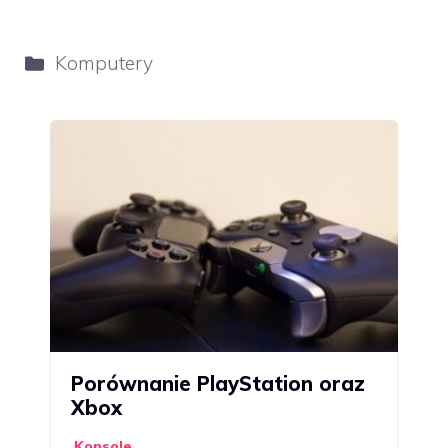
Kategorie
Komputery
Porównanie PlayStation oraz
Xbox
Konsole