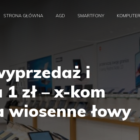
STRONA GŁÓWNA
AGD
SMARTFONY
KOMPUTE
yprzedaż i
 1 zł – x-kom
a wiosenne łowy