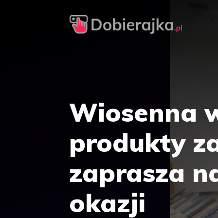
Przejdź
do
treści
Wiosenna w
produkty za
zaprasza n
okazji