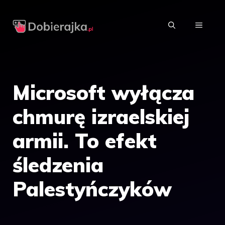
Przejdź
do
MENU
treści
Microsoft wyłącza
chmurę izraelskiej
armii. To efekt
śledzenia
Palestyńczyków