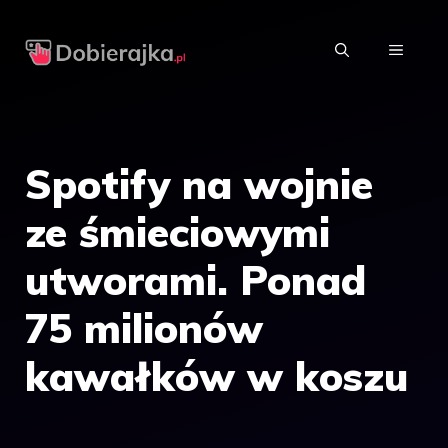
Przejdź
do
MENU
treści
Spotify na wojnie
ze śmieciowymi
utworami. Ponad
75 milionów
kawałków w koszu