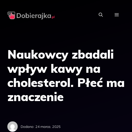
Przejdź
do
MENU
treści
Naukowcy zbadali
wpływ kawy na
cholesterol. Płeć ma
znaczenie
Dodano:
24 marca, 2025