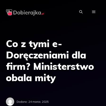
Przejdź
do
MENU
treści
Co z tymi e-
Doręczeniami dla
firm? Ministerstwo
obala mity
Dodano:
24 marca, 2025