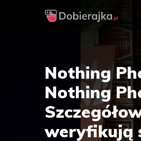
Przejdź
do
treści
Nothing Ph
Nothing Pho
Szczegółow
weryfikują