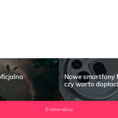
ficjalna
Nowe smartfony f
czy warto dopłac
© dobierajka.pl