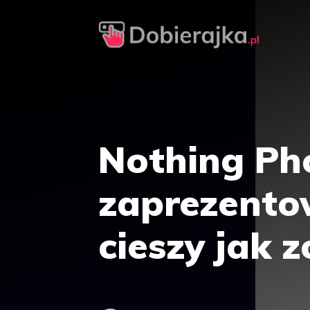
Przejdź
do
treści
Nothing Ph
zaprezentow
cieszy jak 