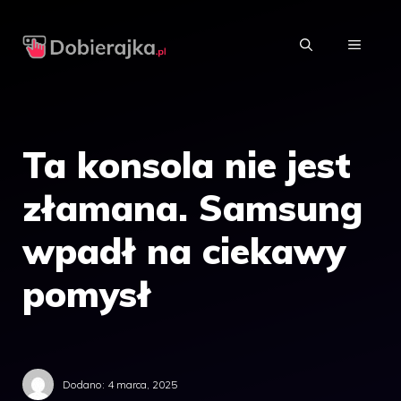
Przejdź
do
MENU
treści
Ta konsola nie jest
złamana. Samsung
wpadł na ciekawy
pomysł
Dodano:
4 marca, 2025