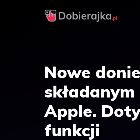
Przejdź
do
treści
Nowe donie
składanym 
Apple. Doty
funkcji