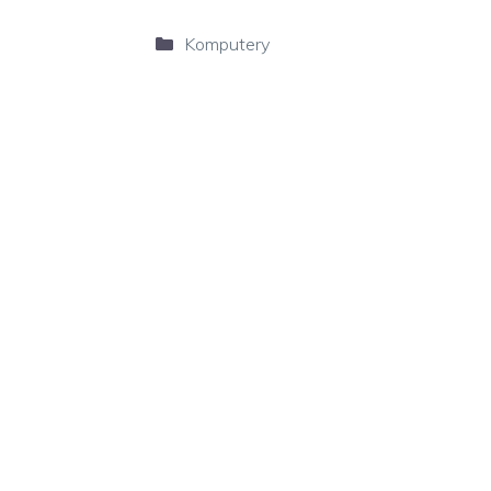
Kategorie
Komputery