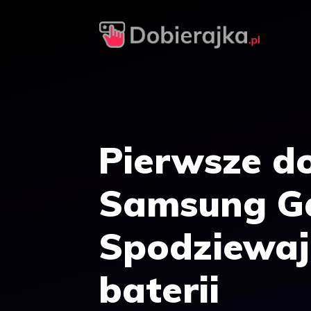
Przejdź
do
treści
Pierwsze do
Samsung Ga
Spodziewaj
baterii