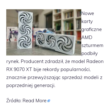
Nowe
karty
graficzne
AMD
szturmem
podbiły
rynek. Producent zdradził, że model Radeon
RX 9070 XT bije rekordy popularności,
znacznie przewyższając sprzedaż modeli z
poprzedniej generacji.
Źródło:
Read More