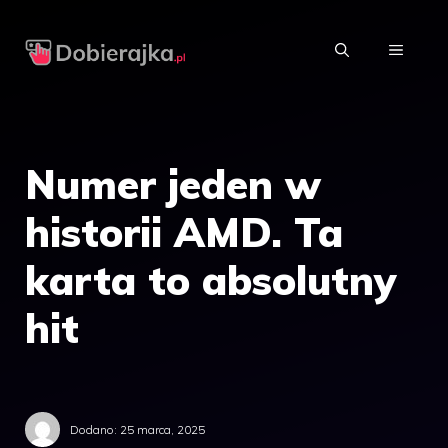
Przejdź
do
MENU
treści
Numer jeden w
historii AMD. Ta
karta to absolutny
hit
Dodano:
25 marca, 2025