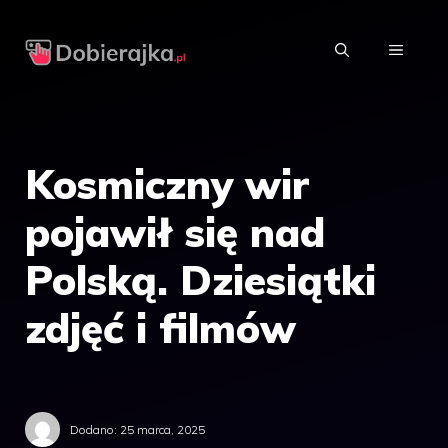
Przejdź
do
MENU
treści
Kosmiczny wir
pojawił się nad
Polską. Dziesiątki
zdjęć i filmów
Dodano:
25 marca, 2025