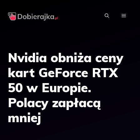
Przejdź
do
MENU
treści
Nvidia obniża ceny
kart GeForce RTX
50 w Europie.
Polacy zapłacą
mniej