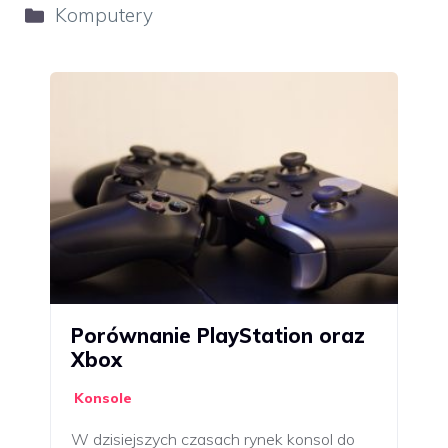
Kategorie
Komputery
Porównanie PlayStation oraz
Xbox
Konsole
W dzisiejszych czasach rynek konsol do