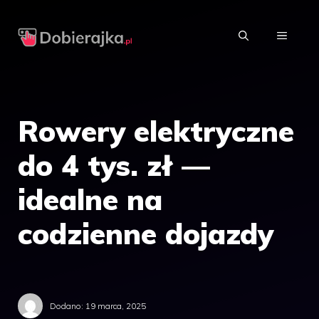
Przejdź
do
MENU
treści
Rowery elektryczne
do 4 tys. zł —
idealne na
codzienne dojazdy
Dodano:
19 marca, 2025