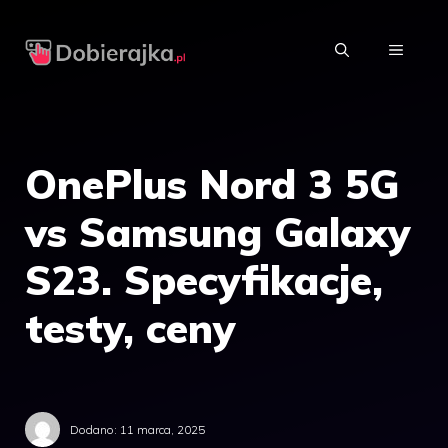
Przejdź
do
MENU
treści
OnePlus Nord 3 5G
vs Samsung Galaxy
S23. Specyfikacje,
testy, ceny
Dodano:
11 marca, 2025