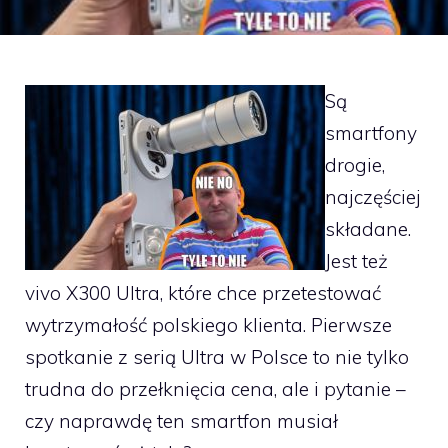
Są
smartfony
drogie,
najczęściej
składane.
Jest też
vivo X300 Ultra, które chce przetestować
wytrzymałość polskiego klienta. Pierwsze
spotkanie z serią Ultra w Polsce to nie tylko
trudna do przełknięcia cena, ale i pytanie –
czy naprawdę ten smartfon musiał