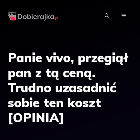
Przejdź
do
MENU
treści
Panie vivo, przegiął
pan z tą ceną.
Trudno uzasadnić
sobie ten koszt
[OPINIA]