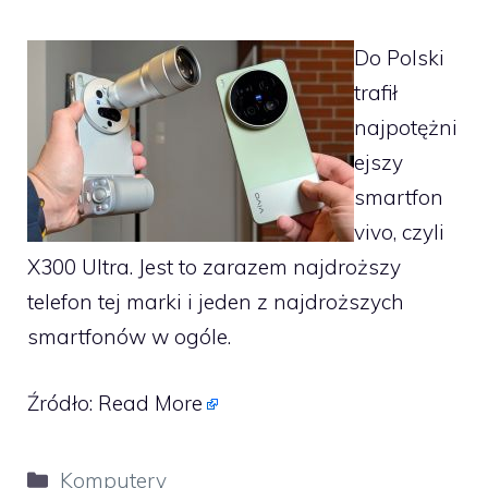
Do Polski
trafił
najpotężni
ejszy
smartfon
vivo, czyli
X300 Ultra. Jest to zarazem najdroższy
telefon tej marki i jeden z najdroższych
smartfonów w ogóle.
Źródło:
Read More
Kategorie
Komputery