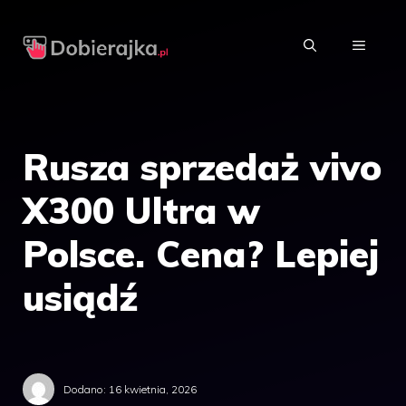
Przejdź
do
MENU
treści
Rusza sprzedaż vivo
X300 Ultra w
Polsce. Cena? Lepiej
usiądź
Dodano:
16 kwietnia, 2026