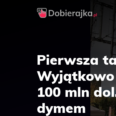
Przejdź
do
treści
Pierwsza ta
Wyjątkowo 
100 mln dol
dymem