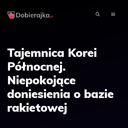
Przejdź
do
MENU
treści
Tajemnica Korei
Północnej.
Niepokojące
doniesienia o bazie
rakietowej