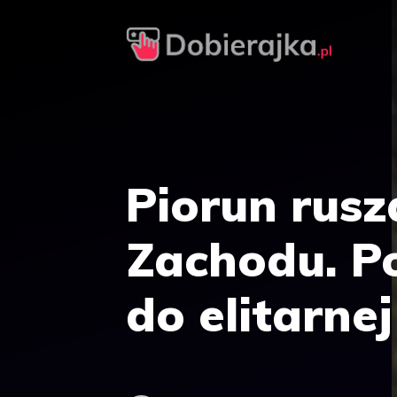
Przejdź
do
treści
Piorun rusz
Zachodu. Po
do elitarnej