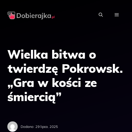
Przejdź
do
MENU
treści
Wielka bitwa o
twierdzę Pokrowsk.
„Gra w kości ze
śmiercią”
Dodano:
29 lipca, 2025