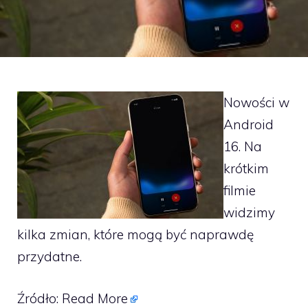
Nowości w
Android
16. Na
krótkim
filmie
widzimy
kilka zmian, które mogą być naprawdę
przydatne.
Źródło:
Read More