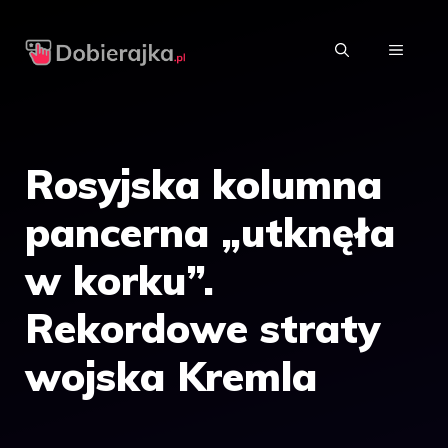
Przejdź
do
MENU
treści
Rosyjska kolumna
pancerna „utknęła
w korku”.
Rekordowe straty
wojska Kremla