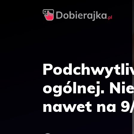
Przejdź
do
treści
Podchwytli
ogólnej. Ni
nawet na 9