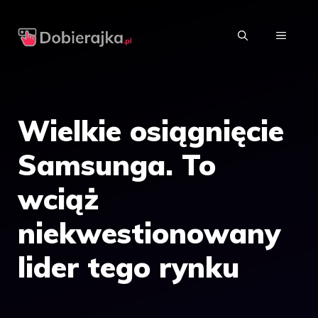
Przejdź
do
MENU
treści
Wielkie osiągnięcie
Samsunga. To
wciąż
niekwestionowany
lider tego rynku