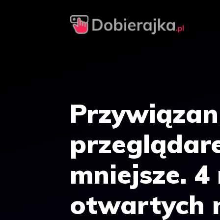
Przejdź
do
treści
Przywiązan
przeglądare
mniejsze. 4
otwartych 