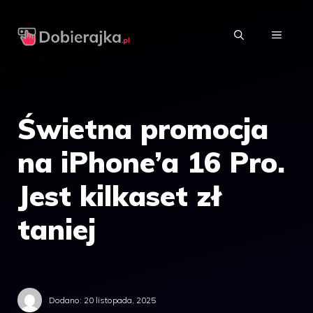
Przejdź
do
MENU
treści
Świetna promocja
na iPhone’a 16 Pro.
Jest kilkaset zł
taniej
Dodano:
20 listopada, 2025