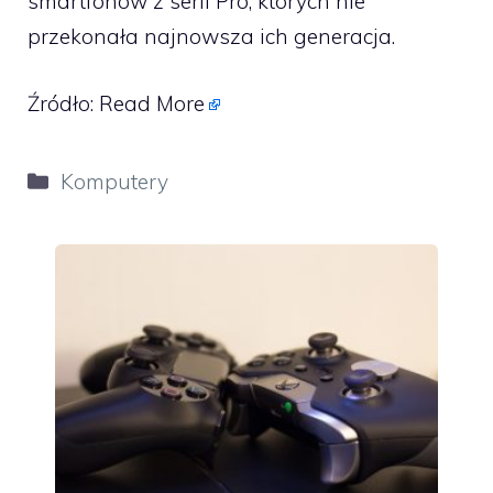
smartfonów z serii Pro, których nie
przekonała najnowsza ich generacja.
Źródło:
Read More
Kategorie
Komputery