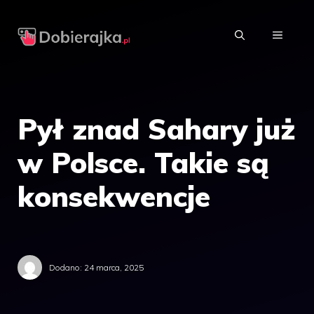
Przejdź
do
MENU
treści
Pył znad Sahary już
w Polsce. Takie są
konsekwencje
Dodano:
24 marca, 2025