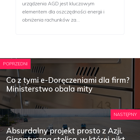
urządzenia AGD jest kluczowym
elementem dla oszczędności energii i
obniżenia rachunków za…
POPRZEDNI
Co z tymi e-Doręczeniami dla firm?
Ministerstwo obala mity
NASTĘPNY
Absurdalny projekt prosto z Azji.
Gigantyczna stolica, w której nikt