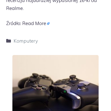
recenzja najbardziej wypasionej 16-ki od
Realme.
Źródło:
Read More
Kategorie
Komputery