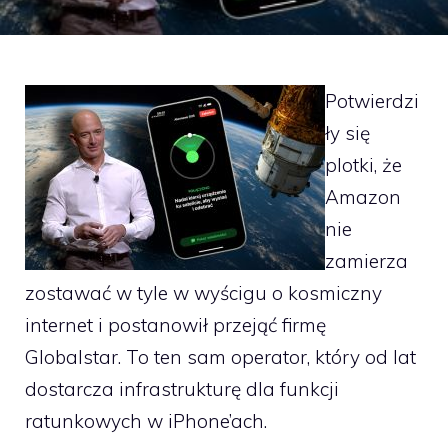
Potwierdzi
ły się
plotki, że
Amazon
nie
zamierza
zostawać w tyle w wyścigu o kosmiczny
internet i postanowił przejąć firmę
Globalstar. To ten sam operator, który od lat
dostarcza infrastrukturę dla funkcji
ratunkowych w iPhone’ach.