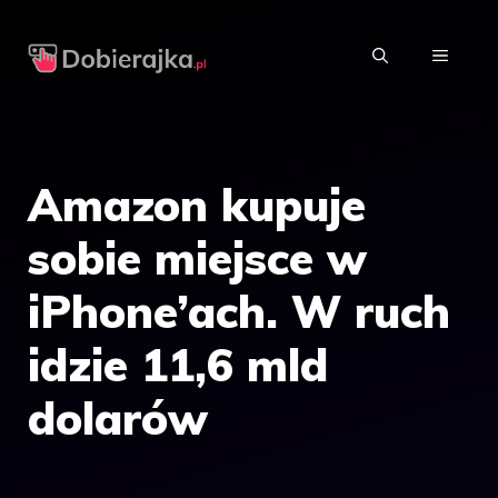
Przejdź
do
MENU
treści
Amazon kupuje
sobie miejsce w
iPhone’ach. W ruch
idzie 11,6 mld
dolarów