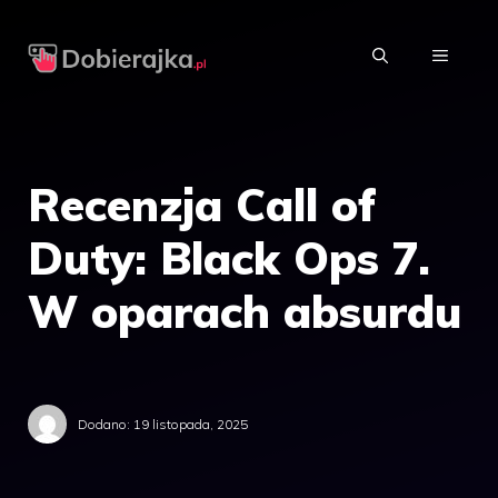
Przejdź
do
MENU
treści
Recenzja Call of
Duty: Black Ops 7.
W oparach absurdu
Dodano:
19 listopada, 2025