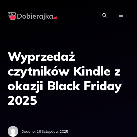
Przejdź
do
MENU
treści
Wyprzedaż
czytników Kindle z
okazji Black Friday
2025
Dodano:
19 listopada, 2025