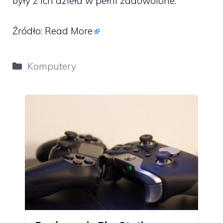
były z ich dzieła w pełni zadowolone.
Źródło:
Read More
Kategorie
Komputery