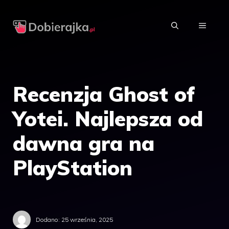
Przejdź
do
MENU
treści
Recenzja Ghost of
Yotei. Najlepsza od
dawna gra na
PlayStation
Dodano:
25 września, 2025