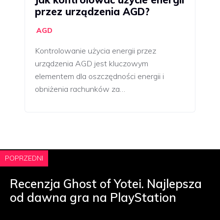
przez urządzenia AGD?
AGD
Kontrolowanie użycia energii przez
urządzenia AGD jest kluczowym
elementem dla oszczędności energii i
obniżenia rachunków za…
POPRZEDNI
Recenzja Ghost of Yotei. Najlepsza
od dawna gra na PlayStation