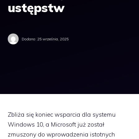
ustępstw
Dodano:
25 września, 2025
Zbliża się koniec wsparcia dla systemu
Windows 10, a Microsoft już został
zmuszony do wprowadzenia istotnych