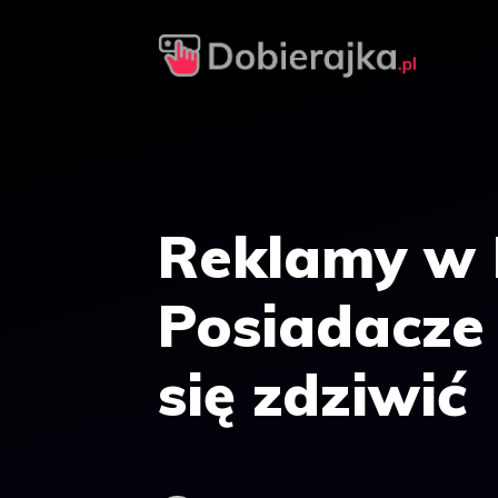
Przejdź
do
treści
Reklamy w 
Posiadacze
się zdziwić