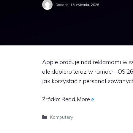
Dodano:
16 kwietnia, 2026
Apple pracuje nad reklamami w swo
ale dopiero teraz w ramach iOS 2
jak korzystać z personalizowanyc
Źródło:
Read More
Kategorie
Komputery