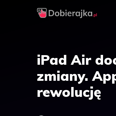
Przejdź
do
treści
iPad Air do
zmiany. App
rewolucję