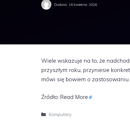
Dodano:
16 kwietnia, 2026
Wiele wskazuje na to, że nadchodz
przyszłym roku, przyniesie konkret
mówi się bowiem o zastosowaniu 
Źródło:
Read More
Kategorie
Komputery