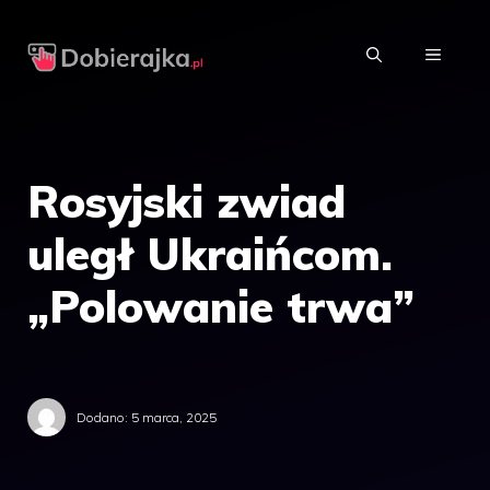
Przejdź
do
MENU
treści
Rosyjski zwiad
uległ Ukraińcom.
„Polowanie trwa”
Dodano:
5 marca, 2025