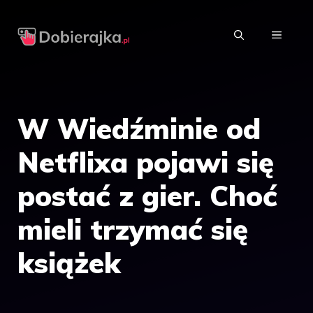
Przejdź
do
MENU
treści
W Wiedźminie od
Netflixa pojawi się
postać z gier. Choć
mieli trzymać się
książek