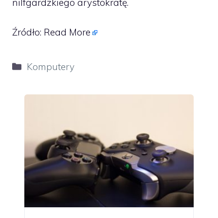
nilfgardzkiego arystokratę.
Źródło:
Read More
Kategorie
Komputery