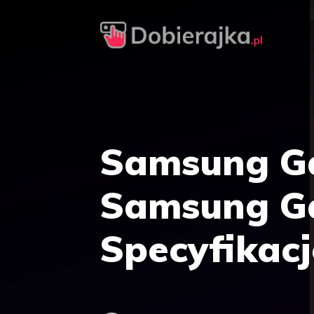
Przejdź
do
treści
Samsung Ga
Samsung Gal
Specyfikacj