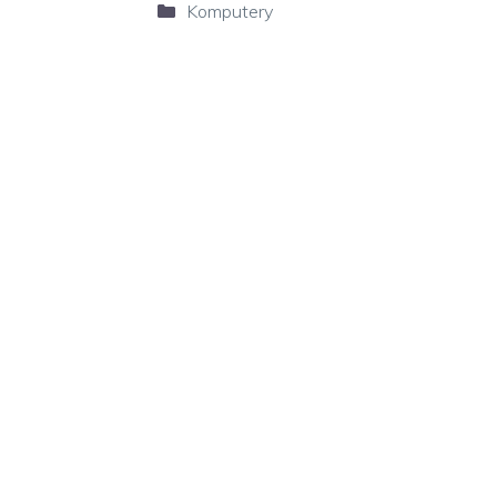
Kategorie
Komputery