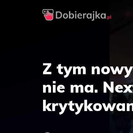
Przejdź
do
treści
Z tym nowy
nie ma. Ne
krytykowa