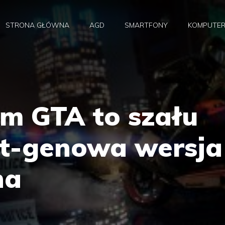
STRONA GŁÓWNA
AGD
SMARTFONY
KOMPUTE
m GTA to szału
xt-genowa wersja
na