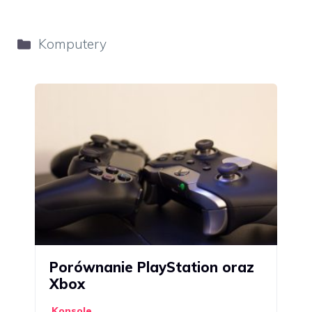
Kategorie
Komputery
Porównanie PlayStation oraz
Xbox
Konsole