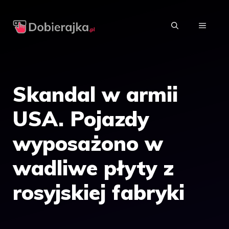
Przejdź
do
MENU
treści
Skandal w armii
USA. Pojazdy
wyposażono w
wadliwe płyty z
rosyjskiej fabryki