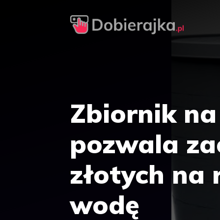
Przejdź
do
treści
Zbiornik n
pozwala zao
złotych na
wodę