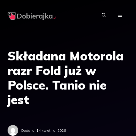
Przejdź
do
MENU
treści
Składana Motorola
razr Fold już w
Polsce. Tanio nie
jest
Dodano:
14 kwietnia, 2026