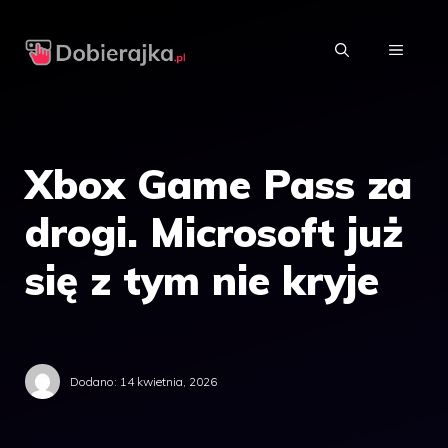
Przejdź
do
MENU
treści
Xbox Game Pass za
drogi. Microsoft już
się z tym nie kryje
Dodano:
14 kwietnia, 2026