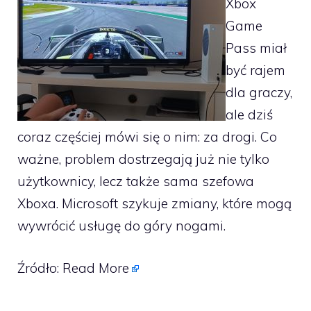
Xbox
Game
Pass miał
być rajem
dla graczy,
ale dziś
coraz częściej mówi się o nim: za drogi. Co
ważne, problem dostrzegają już nie tylko
użytkownicy, lecz także sama szefowa
Xboxa. Microsoft szykuje zmiany, które mogą
wywrócić usługę do góry nogami.
Źródło:
Read More