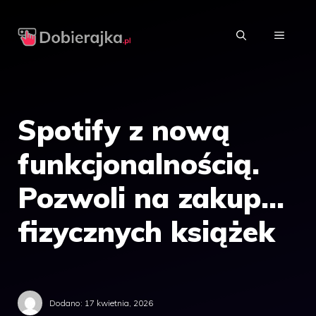
Przejdź
do
MENU
treści
Spotify z nową
funkcjonalnością.
Pozwoli na zakup…
fizycznych książek
Dodano:
17 kwietnia, 2026