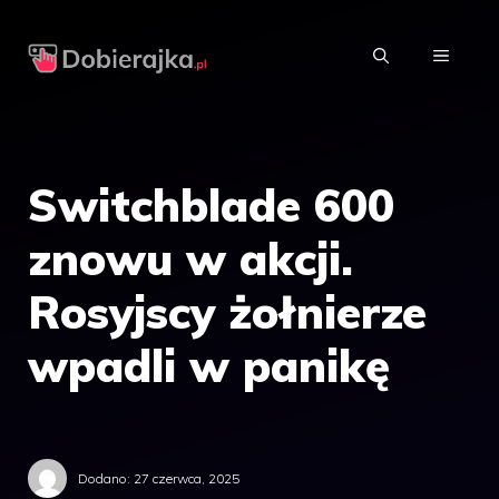
Przejdź
do
MENU
treści
Switchblade 600
znowu w akcji.
Rosyjscy żołnierze
wpadli w panikę
Dodano:
27 czerwca, 2025