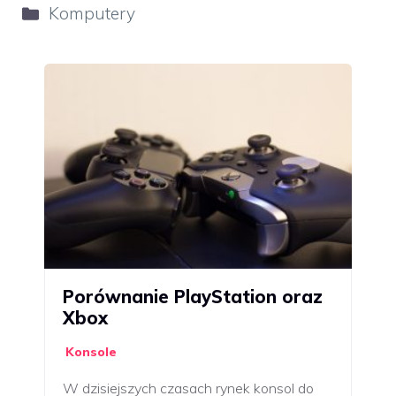
Kategorie
Komputery
Porównanie PlayStation oraz
Xbox
Konsole
W dzisiejszych czasach rynek konsol do