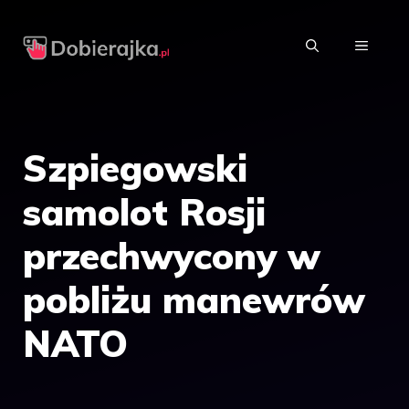
Przejdź
do
MENU
treści
Szpiegowski
samolot Rosji
przechwycony w
pobliżu manewrów
NATO