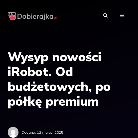
Przejdź
do
MENU
treści
Wysyp nowości
iRobot. Od
budżetowych, po
półkę premium
Dodano:
12 marca, 2025