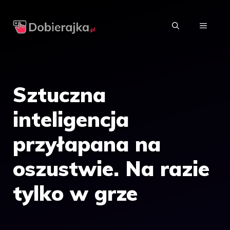
Przejdź
do
MENU
treści
Sztuczna
inteligencja
przyłapana na
oszustwie. Na razie
tylko w grze